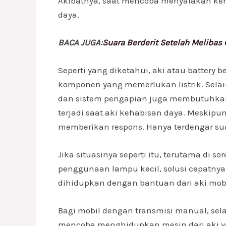
Akibatnya, saat mencoba menyalakan kem
daya.
BACA JUGA:
Suara Berderit Setelah Melibas
Seperti yang diketahui, aki atau battery b
komponen yang memerlukan listrik. Selai
dan sistem pengapian juga membutuhkan pa
terjadi saat aki kehabisan daya. Meskipun
memberikan respons. Hanya terdengar suara
Jika situasinya seperti itu, terutama di
penggunaan lampu kecil, solusi cepatnya
dihidupkan dengan bantuan dari aki mobil
Bagi mobil dengan transmisi manual, sel
mencoba menghidupkan mesin dari aki y