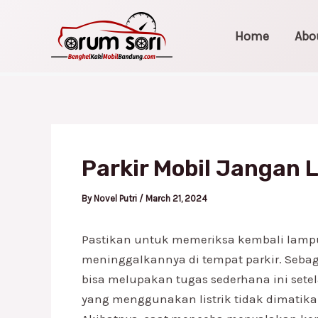
Skip
Post
to
navigation
Home
Abo
content
Parkir Mobil Jangan 
By
Novel Putri
/
March 21, 2024
Pastikan untuk memeriksa kembali lamp
meninggalkannya di tempat parkir. Sebaga
bisa melupakan tugas sederhana ini setel
yang menggunakan listrik tidak dimatikan