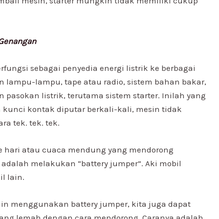
bali mesin, starter mungkin tidak memiliki cukup
 Genangan
erfungsi sebagai penyedia energi listrik ke berbagai
n lampu-lampu, tape atau radio, sistem bahan bakar,
sokan listrik, terutama sistem starter. Inilah yang
 kunci kontak diputar berkali-kali, mesin tidak
 tek. tek. tek.
 sore hari atau cuaca mendung yang mendorong
 adalah melakukan “battery jumper”. Aki mobil
 lain.
ain menggunakan battery jumper, kita juga dapat
ang lemah dengan cara mendorong. Caranya adalah