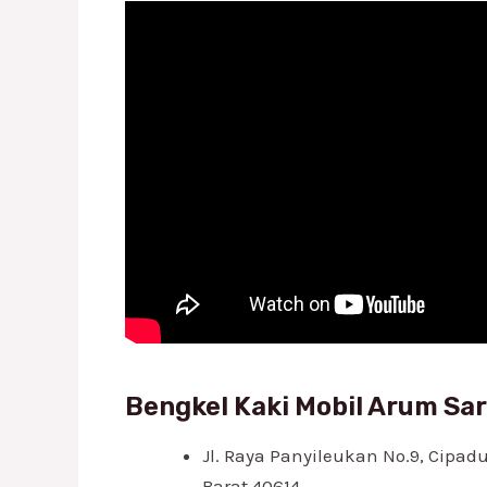
Bengkel Kaki Mobil Arum Sari
Jl. Raya Panyileukan No.9, Cipad
Barat 40614