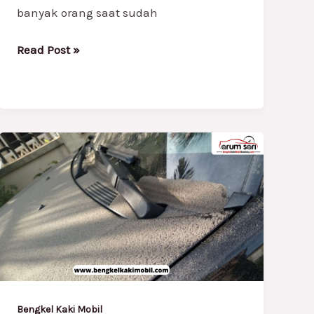
banyak orang saat sudah
Read Post »
Catat!
Ini
5
Bagian
Mobil
Yang
Sensitif
Abu
Vulkanik
Bengkel Kaki Mobil