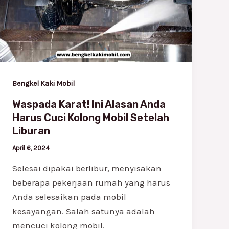
Alasan
Anda
Harus
Cuci
Kolong
Mobil
Bengkel Kaki Mobil
Setelah
Waspada Karat! Ini Alasan Anda
Liburan
Harus Cuci Kolong Mobil Setelah
Liburan
April 6, 2024
Selesai dipakai berlibur, menyisakan
beberapa pekerjaan rumah yang harus
Anda selesaikan pada mobil
kesayangan. Salah satunya adalah
mencuci kolong mobil.