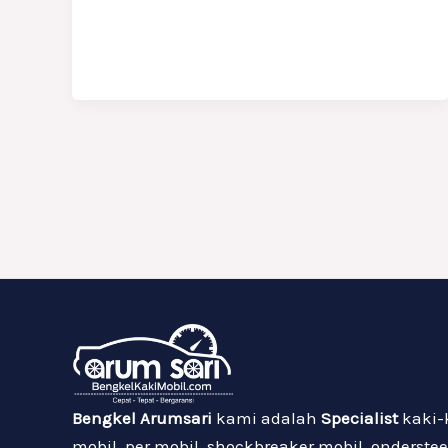
Bengkel Arumsari
kami adalah
Specialist
kaki-
mobil, per mobil, shockbreaker mobil, onderstee