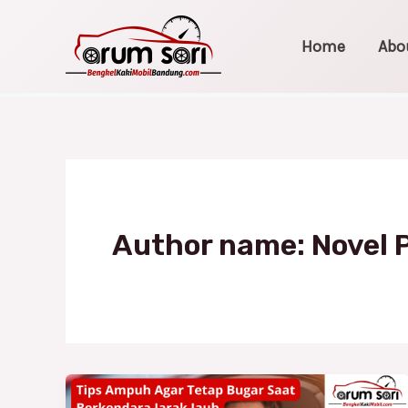
Skip
Post
to
pagination
Home
Abo
content
Author name: Novel P
Tips