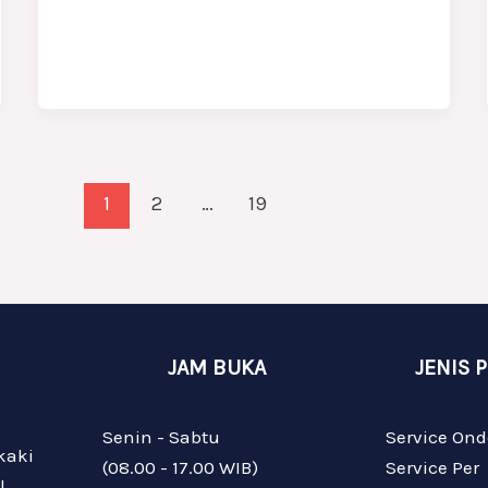
1
2
…
19
JAM BUKA
JENIS 
Senin - Sabtu
Service Ond
kaki
(08.00 - 17.00 WIB)
Service Per
l