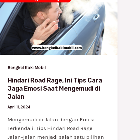
Road
Rage,
Ini
Tips
Cara
Jaga
Emosi
Saat
Bengkel Kaki Mobil
Mengemudi
Hindari Road Rage, Ini Tips Cara
di
Jaga Emosi Saat Mengemudi di
Jalan
Jalan
April 11, 2024
Mengemudi di Jalan dengan Emosi
Terkendali: Tips Hindari Road Rage
Jalan-jalan menjadi salah satu pilihan