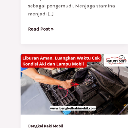
sebagai pengemudi. Menjaga stamina
menjadi […]
Read Post »
Liburan
Aman,
Luangkan
Waktu
Cek
Kondisi
Aki
dan
Lampu
Bengkel Kaki Mobil