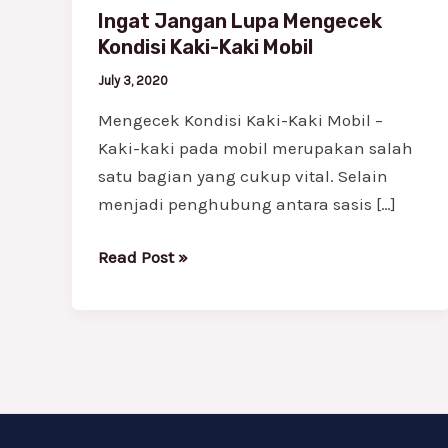
Mengecek
Ingat Jangan Lupa Mengecek
Kondisi
Kondisi Kaki-Kaki Mobil
Kaki-
July 3, 2020
Kaki
Mengecek Kondisi Kaki-Kaki Mobil –
Mobil
Kaki-kaki pada mobil merupakan salah
satu bagian yang cukup vital. Selain
menjadi penghubung antara sasis […]
Read Post »