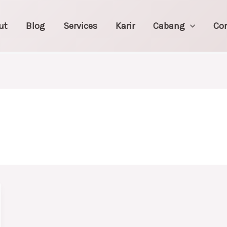
ut
Blog
Services
Karir
Cabang
Co