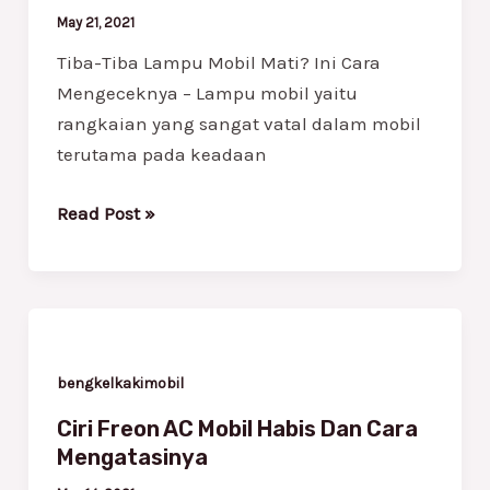
Ini
May 21, 2021
Cara
Tiba-Tiba Lampu Mobil Mati? Ini Cara
Mengeceknya
Mengeceknya – Lampu mobil yaitu
rangkaian yang sangat vatal dalam mobil
terutama pada keadaan
Read Post »
Ciri
Freon
AC
bengkelkakimobil
Mobil
Ciri Freon AC Mobil Habis Dan Cara
Habis
Mengatasinya
Dan