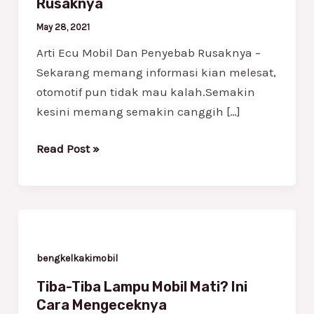
Rusaknya
Rusaknya
May 28, 2021
Arti Ecu Mobil Dan Penyebab Rusaknya –
Sekarang memang informasi kian melesat,
otomotif pun tidak mau kalah.Semakin
kesini memang semakin canggih […]
Read Post »
Tiba-
Tiba
Lampu
bengkelkakimobil
Mobil
Tiba-Tiba Lampu Mobil Mati? Ini
Mati?
Cara Mengeceknya