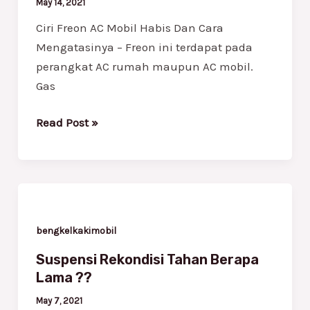
May 14, 2021
Cara
Ciri Freon AC Mobil Habis Dan Cara
Mengatasinya
Mengatasinya – Freon ini terdapat pada
perangkat AC rumah maupun AC mobil.
Gas
Read Post »
Suspensi
Rekondisi
Tahan
bengkelkakimobil
Berapa
Suspensi Rekondisi Tahan Berapa
Lama
Lama ??
??
May 7, 2021