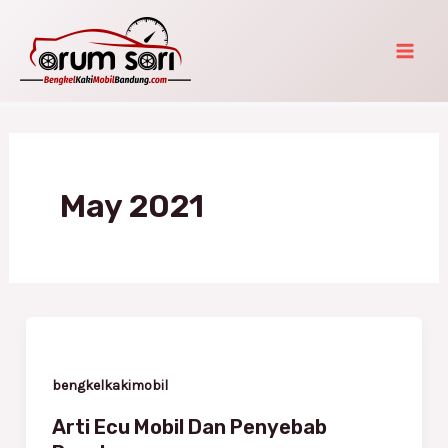
Skip
Mai
to
Men
content
May 2021
Arti
Ecu
Mobil
bengkelkakimobil
Dan
Arti Ecu Mobil Dan Penyebab
Penyebab