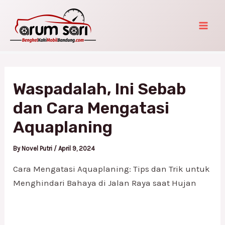
Skip
Post
Mai
to
navigation
Men
content
Waspadalah, Ini Sebab
dan Cara Mengatasi
Aquaplaning
By
Novel Putri
/
April 9, 2024
Cara Mengatasi Aquaplaning: Tips dan Trik untuk
Menghindari Bahaya di Jalan Raya saat Hujan