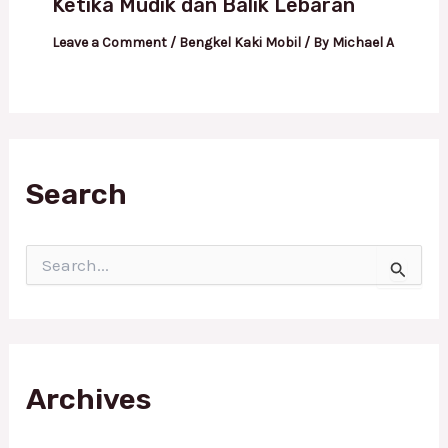
Ketika Mudik dan Balik Lebaran
Leave a Comment
/
Bengkel Kaki Mobil
/ By
Michael A
Search
S
e
a
r
c
h
f
Archives
o
r
: