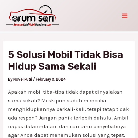
Skip
Post
Mai
to
navigation
Men
content
5 Solusi Mobil Tidak Bisa
Hidup Sama Sekali
By
Novel Putri
/
February 9, 2024
Apakah mobil tiba-tiba tidak dapat dinyalakan
sama sekali? Meskipun sudah mencoba
menghidupkannya berkali-kali, tetapi tetap tidak
ada respon? Jangan panik terlebih dahulu. Ambil
napas dalam-dalam dan cari tahu penyebabnya
agar Anda dapat menemukan solusi yang tepat.