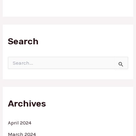
Search
S
e
a
r
c
h
f
Archives
o
r
:
April 2024
March 2024