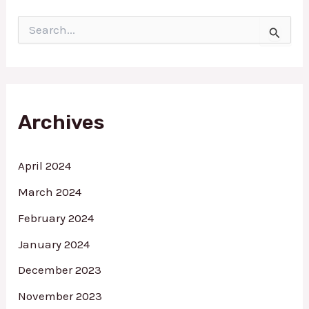
S
e
a
r
c
h
f
Archives
o
r
:
April 2024
March 2024
February 2024
January 2024
December 2023
November 2023