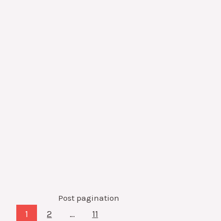
Post pagination
1
2
…
11