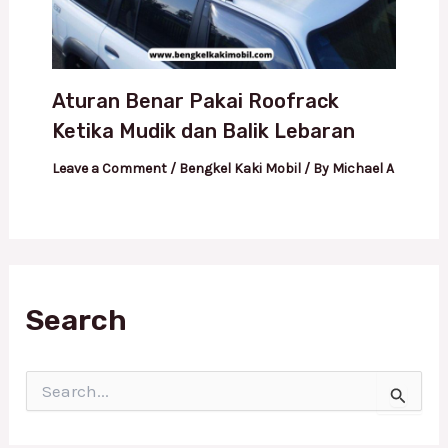
Aturan Benar Pakai Roofrack
Ketika Mudik dan Balik Lebaran
Leave a Comment
/
Bengkel Kaki Mobil
/ By
Michael A
Search
S
e
a