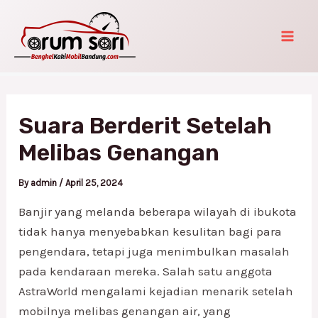
Skip
Post
Mai
to
navigation
Men
content
Suara Berderit Setelah
Melibas Genangan
By
admin
/
April 25, 2024
Banjir yang melanda beberapa wilayah di ibukota
tidak hanya menyebabkan kesulitan bagi para
pengendara, tetapi juga menimbulkan masalah
pada kendaraan mereka. Salah satu anggota
AstraWorld mengalami kejadian menarik setelah
mobilnya melibas genangan air, yang