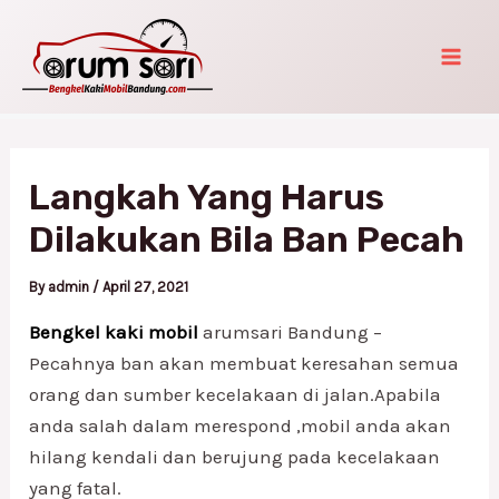
Skip
Post
Mai
to
navigation
Men
content
Langkah Yang Harus
Dilakukan Bila Ban Pecah
By
admin
/
April 27, 2021
Bengkel kaki mobil
arumsari Bandung –
Pecahnya ban akan membuat keresahan semua
orang dan sumber kecelakaan di jalan.Apabila
anda salah dalam merespond ,mobil anda akan
hilang kendali dan berujung pada kecelakaan
yang fatal.