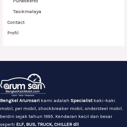
Purwokerto
Tasikmalaya
Contact
Profil
Bengkel Arumsari
kami adalah
Specialist
kaki-kaki
mobil, per mobil, shockbreaker mobil, ondersteel mobil.
berdiri sejak tahun 1995. Kendaran kecil dan besar
seperti
ELF, BUS, TRUCK, CHILLER dll