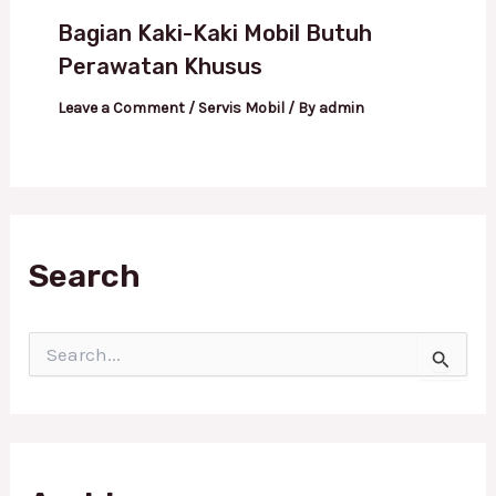
Bagian Kaki-Kaki Mobil Butuh
Perawatan Khusus
Leave a Comment
/
Servis Mobil
/ By
admin
Search
S
e
a
r
c
h
f