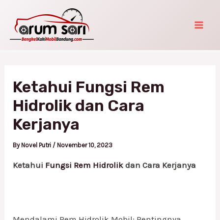
Skip
Post
Mai
to
navigation
Men
content
Ketahui Fungsi Rem
Hidrolik dan Cara
Kerjanya
By
Novel Putri
/
November 10, 2023
Ketahui
Fungsi Rem Hidrolik
dan Cara Kerjanya
Mendalami Rem Hidrolik Mobil: Pentingnya