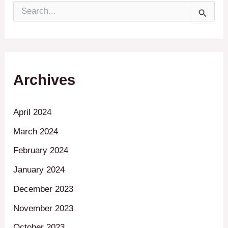
S
e
a
r
c
h
f
Archives
o
r
:
April 2024
March 2024
February 2024
January 2024
December 2023
November 2023
October 2023