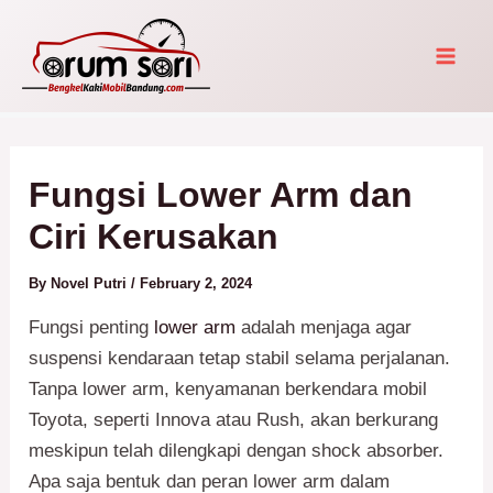
Skip
Post
Mai
to
navigation
Men
content
Fungsi Lower Arm dan
Ciri Kerusakan
By
Novel Putri
/
February 2, 2024
Fungsi penting
lower arm
adalah menjaga agar
suspensi kendaraan tetap stabil selama perjalanan.
Tanpa lower arm, kenyamanan berkendara mobil
Toyota, seperti Innova atau Rush, akan berkurang
meskipun telah dilengkapi dengan shock absorber.
Apa saja bentuk dan peran lower arm dalam