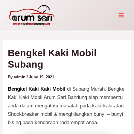
Skip
Post
Mai
to
navigation
Men
content
Bengkel Kaki Mobil
Subang
By
admin
/
June 19, 2021
Bengkel Kaki Kaki Mobil
di Subang Murah. Bengkel
Kaki Kaki Mobil Arum Sari Bandun
g
siap membentu
anda dalam mengatasi masalah pada kaki-kaki atau
Shockbreaker mobil & menghilangkan bunyi – bunyi
bising pada kendaraan roda empat anda.