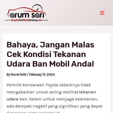
Skip
Post
Mai
to
navigation
Men
content
Bahaya, Jangan Malas
Cek Kondisi Tekanan
Udara Ban Mobil Anda!
By
Novel Putri
/
February 15, 2024
Pemilik kendaraan Toyota sebaiknya tidak
mengabaikan untuk sering melihat
tekanan
udara
ban. Selain untuk menjaga keamanan,
ada dampak negatif yang signifikan yang dapat