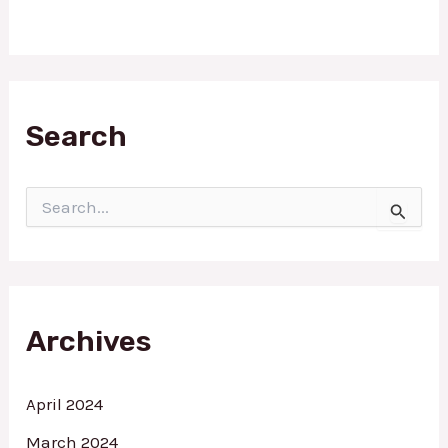
Search
S
e
a
r
c
h
f
Archives
o
r
:
April 2024
March 2024