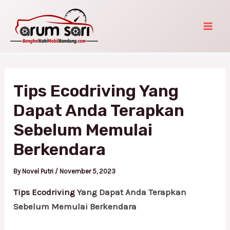
Skip
Post
Mai
to
navigation
Men
content
Tips Ecodriving Yang
Dapat Anda Terapkan
Sebelum Memulai
Berkendara
By
Novel Putri
/
November 5, 2023
Tips Ecodriving
Yang Dapat Anda Terapkan
Sebelum Memulai Berkendara