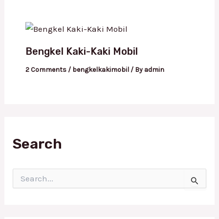
Bengkel Kaki-Kaki Mobil
2 Comments
/
bengkelkakimobil
/ By
admin
Search
S
e
a
r
c