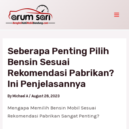
Skip
Post
Mai
to
navigation
Men
content
Seberapa Penting Pilih
Bensin Sesuai
Rekomendasi Pabrikan?
Ini Penjelasannya
By
Michael A
/
August 28, 2023
Mengapa Memilih Bensin Mobil Sesuai
Rekomendasi Pabrikan Sangat Penting?