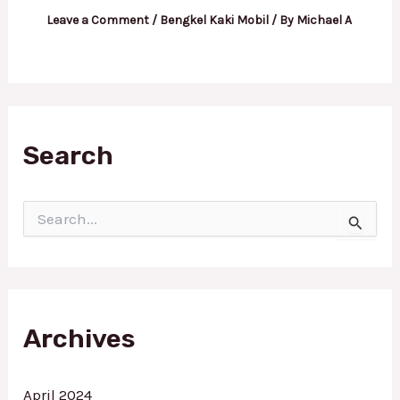
Leave a Comment
/
Bengkel Kaki Mobil
/ By
Michael A
Search
S
e
a
r
c
h
f
Archives
o
r
:
April 2024