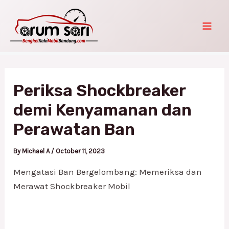
Skip
Post
Mai
to
navigation
Men
content
Periksa Shockbreaker
demi Kenyamanan dan
Perawatan Ban
By
Michael A
/
October 11, 2023
Mengatasi Ban Bergelombang: Memeriksa dan
Merawat Shockbreaker Mobil