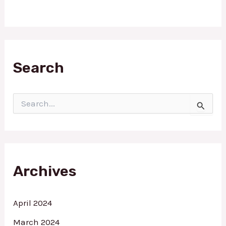
Search
S
e
a
r
c
h
f
Archives
o
r
:
April 2024
March 2024