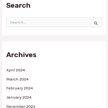
Search
S
e
a
r
c
h
f
Archives
o
r
:
April 2024
March 2024
February 2024
January 2024
December 2023