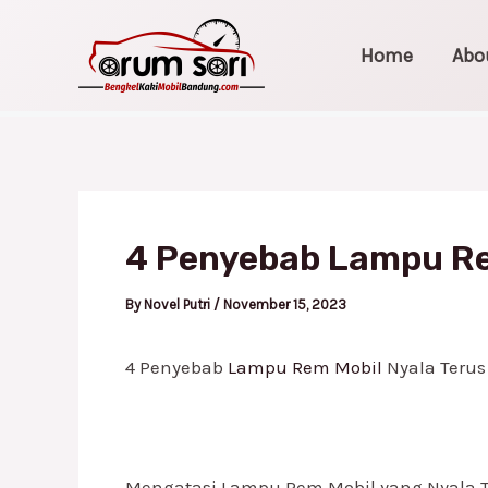
Skip
Post
to
navigation
Home
Abo
content
4 Penyebab Lampu Re
By
Novel Putri
/
November 15, 2023
4 Penyebab
Lampu Rem Mobil
Nyala Terus
Mengatasi Lampu Rem Mobil yang Nyala T