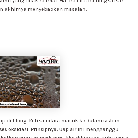
uhu yang tidak normal. Hal ini bisa meningkatkan
dan akhirnya menyebabkan masalah
.
jadi blong. Ketika udara masuk ke dalam sistem
ses oksidasi. Prinsipnya, uap air ini mengganggu
atkan suhu minyak rem. Jika dibiarkan, suhu yang