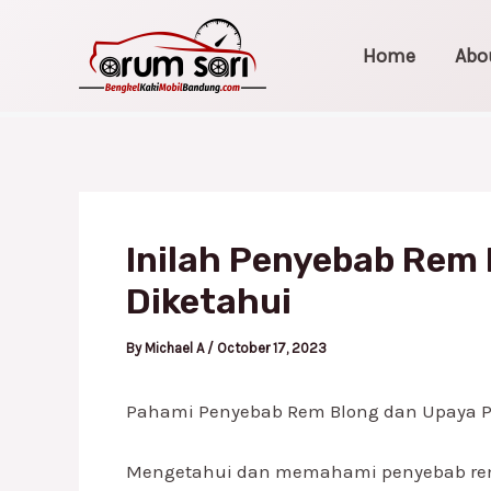
Skip
Post
to
navigation
Home
Abo
content
Inilah Penyebab Rem 
Diketahui
By
Michael A
/
October 17, 2023
Pahami Penyebab Rem Blong dan Upaya 
Mengetahui dan memahami penyebab rem 