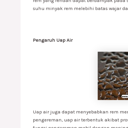
rem yang rendah dapat berdampak pada s
suhu minyak rem melebihi batas wajar 
Pengaruh Uap Air
Uap air juga dapat menyebabkan rem men
pengereman, uap air terbentuk akibat pro
fungsi pengereman mobil dengan meningk