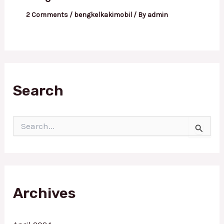
2 Comments
/
bengkelkakimobil
/ By
admin
Search
S
e
a
r
c
h
f
Archives
o
r
: