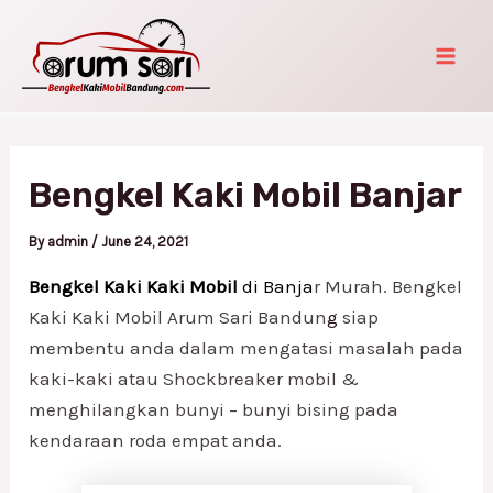
Skip
Post
Mai
to
navigation
Men
content
Bengkel Kaki Mobil Banjar
By
admin
/
June 24, 2021
Bengkel Kaki Kaki Mobil
di Banja
r Murah. Bengkel
Kaki Kaki Mobil Arum Sari Bandun
g
siap
membentu anda dalam mengatasi masalah pada
kaki-kaki atau Shockbreaker mobil &
menghilangkan bunyi – bunyi bising pada
kendaraan roda empat anda.