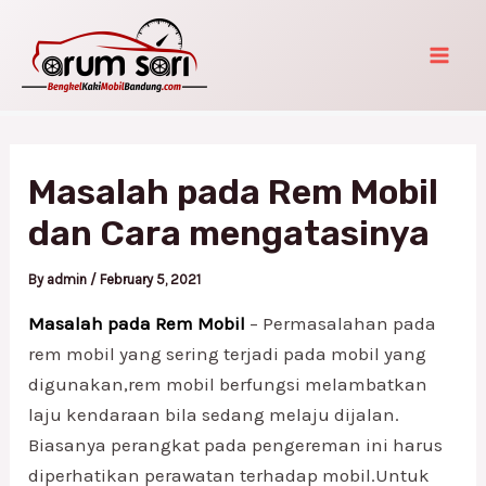
Skip
Post
Mai
to
navigation
Men
content
Masalah pada Rem Mobil
dan Cara mengatasinya
By
admin
/
February 5, 2021
Masalah pada Rem Mobil
– Permasalahan pada
rem mobil yang sering terjadi pada mobil yang
digunakan,rem mobil berfungsi melambatkan
laju kendaraan bila sedang melaju dijalan.
Biasanya perangkat pada pengereman ini harus
diperhatikan perawatan terhadap mobil.Untuk