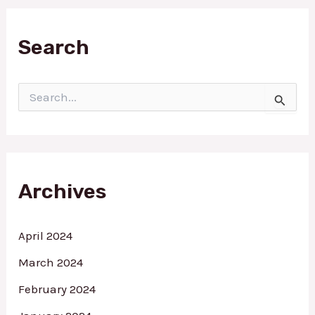
Search
S
e
a
r
c
h
f
Archives
o
r
:
April 2024
March 2024
February 2024