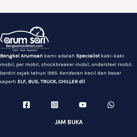
Bengkel Arumsari
kami adalah
Specialist
kaki-kaki
mobil, per mobil, shockbreaker mobil, ondersteel mobil.
berdiri sejak tahun 1995. Kendaran kecil dan besar
seperti
ELF, BUS, TRUCK, CHILLER dll
JAM BUKA