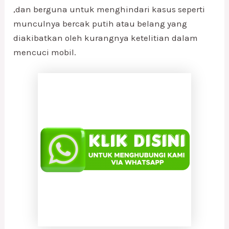
,dan berguna untuk menghindari kasus seperti
munculnya bercak putih atau belang yang
diakibatkan oleh kurangnya ketelitian dalam
mencuci mobil.