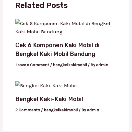
Related Posts
Cek 6 Komponen Kaki Mobil di
Bengkel Kaki Mobil Bandung
Leave a Comment
/
bengkelkakimobil
/ By
admin
Bengkel Kaki-Kaki Mobil
2 Comments
/
bengkelkakimobil
/ By
admin