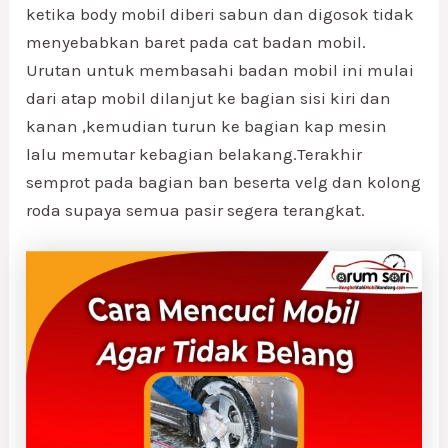
ketika body mobil diberi sabun dan digosok tidak
menyebabkan baret pada cat badan mobil.
Urutan untuk membasahi badan mobil ini mulai
dari atap mobil dilanjut ke bagian sisi kiri dan
kanan ,kemudian turun ke bagian kap mesin
lalu memutar kebagian belakang.Terakhir
semprot pada bagian ban beserta velg dan kolong
roda supaya semua pasir segera terangkat.