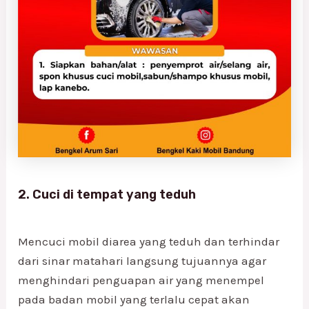
2. Cuci di tempat yang teduh
Mencuci mobil diarea yang teduh dan terhindar
dari sinar matahari langsung tujuannya agar
menghindari penguapan air yang menempel
pada badan mobil yang terlalu cepat akan