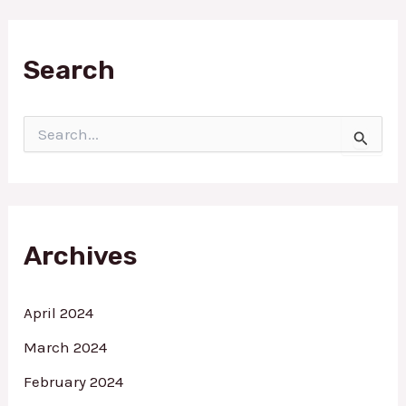
Search
S
e
a
r
c
h
f
Archives
o
r
:
April 2024
March 2024
February 2024