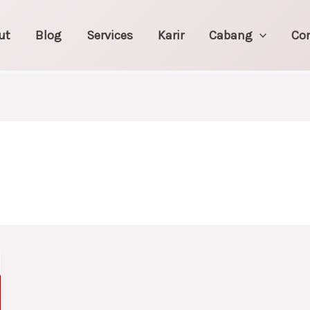
ut
Blog
Services
Karir
Cabang
Co