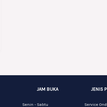
JAM BUKA
JENIS 
Senin - Sabtu
Service Ond