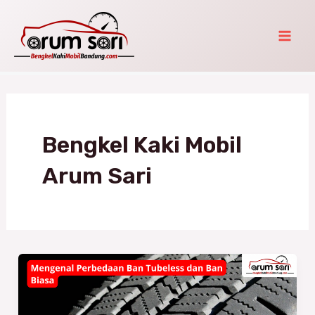
Skip
Mai
to
Men
content
Bengkel Kaki Mobil
Arum Sari
Mengenal
Perbedaan
Ban