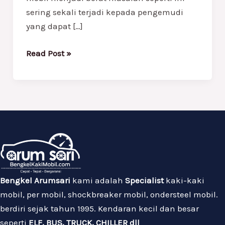
sering sekali terjadi kepada pengemudi
yang dapat […]
Read Post »
Bengkel Arumsari
kami adalah
Specialist
kaki-kaki
mobil, per mobil, shockbreaker mobil, ondersteel mobil.
berdiri sejak tahun 1995. Kendaran kecil dan besar
seperti
ELF, BUS, TRUCK, CHILLER dll