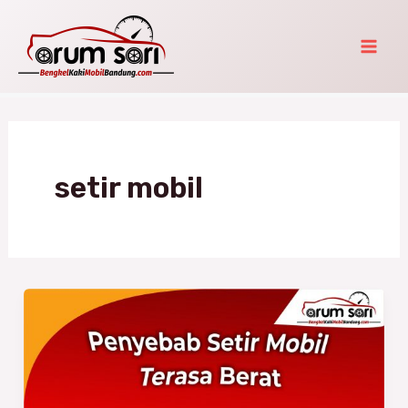
Skip
Mai
to
Men
content
setir mobil
Setir
Mobil
Berat?
Ini
Penyebabnya